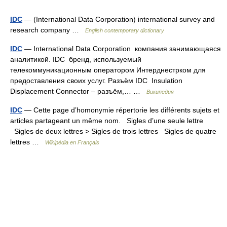
IDC
— (International Data Corporation) international survey and
research company …
English contemporary dictionary
IDC
— International Data Corporation компания занимающаяся
аналитикой. IDC бренд, используемый
телекоммуникационным оператором Интерднестрком для
предоставления своих услуг. Разъём IDC Insulation
Displacement Connector – разъём,… …
Википедия
IDC
— Cette page d’homonymie répertorie les différents sujets et
articles partageant un même nom. Sigles d’une seule lettre
Sigles de deux lettres > Sigles de trois lettres Sigles de quatre
lettres …
Wikipédia en Français