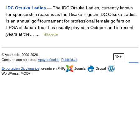
IDC Otsuka Ladies
— The IDC Otsuka Ladies, currently known
for sponsorship reasons as the Hisako Higuchi IDC Otsuka Ladies
is an annual golf tournament for professional female golfers on
LPGA of Japan Tour. It is usually played in October and in recent
years at the… …
Wikipedia
© Academic, 2000-2026
18+
Contacte con nosotros:
Apoyo técnico
,
Publicidad
Exportación Diccionarios
, creado en PHP,
Joomla,
Drupal,
WordPress, MODx.