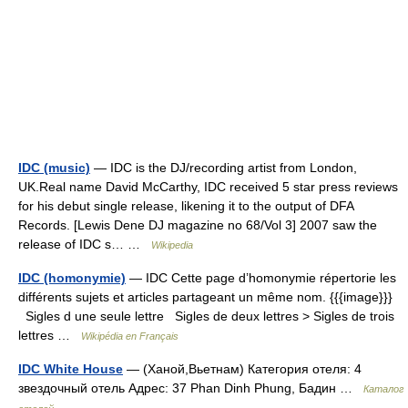
IDC (music)
— IDC is the DJ/recording artist from London,
UK.Real name David McCarthy, IDC received 5 star press reviews
for his debut single release, likening it to the output of DFA
Records. [Lewis Dene DJ magazine no 68/Vol 3] 2007 saw the
release of IDC s… …
Wikipedia
IDC (homonymie)
— IDC Cette page d’homonymie répertorie les
différents sujets et articles partageant un même nom. {{{image}}}
Sigles d une seule lettre Sigles de deux lettres > Sigles de trois
lettres …
Wikipédia en Français
IDC White House
— (Ханой,Вьетнам) Категория отеля: 4
звездочный отель Адрес: 37 Phan Dinh Phung, Бадин …
Каталог